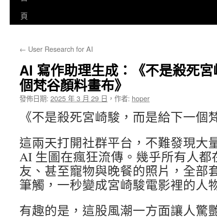
至
頁
主
←
User Research for AI
要
AI 寫作助理生成：《不是殺死
內
個梵谷顏料畫布》
容
發佈日期:
2025 年 3 月 29 日
，
作者:
hoper
《不是殺死宮崎駿，而是給下一個
這兩天打開社群平台，不難發現大
AI 生圖在瘋狂流傳。幾乎所有人
友、甚至寵物與晚餐的照片，全部
筆觸，一秒變成宮崎駿電影裡的人
有趣的是，這股風潮一方面讓人驚艷 