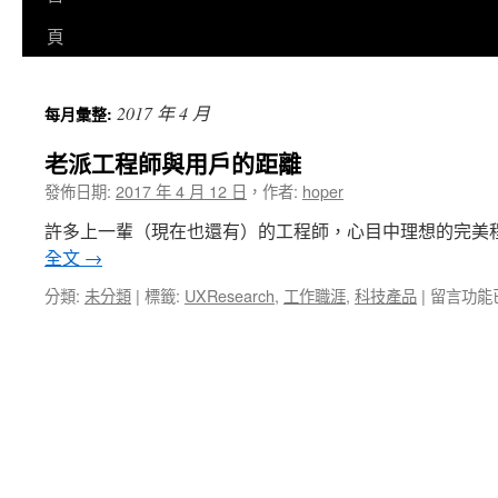
至
頁
主
2017 年 4 月
每月彙整:
要
老派工程師與用戶的距離
內
發佈日期:
2017 年 4 月 12 日
，
作者:
hoper
容
許多上一輩（現在也還有）的工程師，心目中理想的完美程式，
全文
→
在
分類:
未分類
|
標籤:
UXResearch
,
工作職涯
,
科技產品
|
留言功能
〈老
派
工
程
師
與
用
戶
的