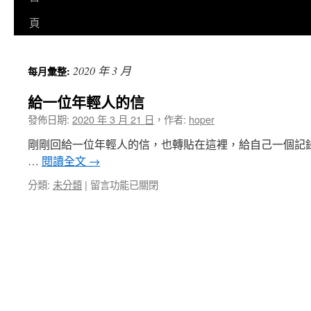
至
頁
主
2020 年 3 月
每月彙整:
要
給一位年輕人的信
內
發佈日期:
2020 年 3 月 21 日
，
作者:
hoper
容
剛剛回給一位年輕人的信，也轉貼在這裡，給自己一個記
…
閱讀全文
→
在
分類:
未分類
|
留言功能已關閉
〈給
一
位
年
輕
人
的
信〉
中