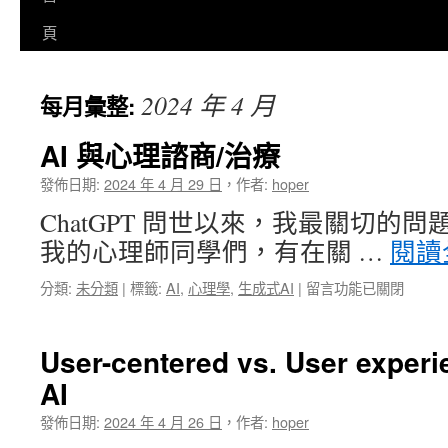
至
頁
主
2024 年 4 月
每月彙整:
要
內
AI 與心理諮商/治療
容
發佈日期:
2024 年 4 月 29 日
，
作者:
hoper
ChatGPT 問世以來，我最關切的
我的心理師同學們，有在關 …
閱讀
在
分類:
未分類
|
標籤:
AI
,
心理學
,
生成式AI
|
留言功能已關閉
〈AI
與
心
User-centered vs. User experie
理
AI
諮
商/
發佈日期:
2024 年 4 月 26 日
，
作者:
hoper
治
療〉