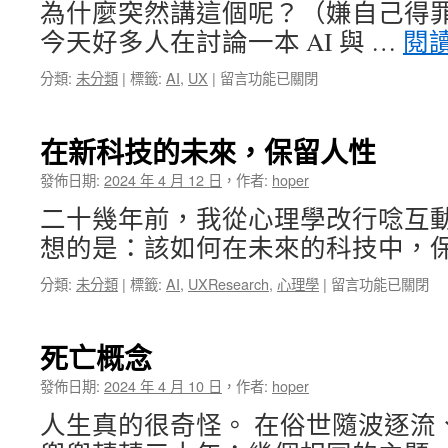
為什麼突然講這個呢？（嫌自己得
中
今天好多人在討論一本 AI 與 …
閱
在
分類:
未分類
|
標籤:
AI
,
UX
|
留言功能已關閉
〈User-
centered
vs.
在新科技的未來，保留人性
User
experience,
發佈日期:
2024 年 4 月 12 日
，
作者:
hoper
in
二十幾年前，我從心理學改行唸互
the
era
想的是：該如何在未來的科技中，保
of
AI
在
分類:
未分類
|
標籤:
AI
,
UXResearch
,
心理學
|
留言功能已關閉
〉
〈在
中
新
科
死亡概念
技
的
發佈日期:
2024 年 4 月 10 日
，
作者:
hoper
未
人生真的很奇怪。 在俗世隨波逐流
來，
保