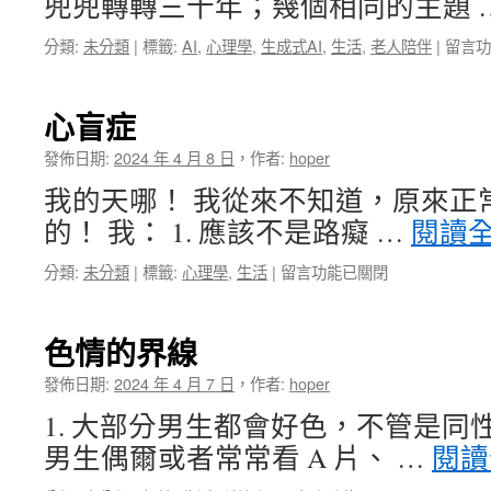
兜兜轉轉三十年；幾個相同的主題 
留
人
在
分類:
未分類
|
標籤:
AI
,
心理學
,
生成式AI
,
生活
,
老人陪伴
|
留言功
性〉
〈死
中
亡
概
心盲症
念〉
中
發佈日期:
2024 年 4 月 8 日
，
作者:
hoper
我的天哪！ 我從來不知道，原來正
的！ 我： 1. 應該不是路癡 …
閱讀
在
分類:
未分類
|
標籤:
心理學
,
生活
|
留言功能已關閉
〈心
盲
症〉
色情的界線
中
發佈日期:
2024 年 4 月 7 日
，
作者:
hoper
1. 大部分男生都會好色，不管是同
男生偶爾或者常常看 A 片、 …
閱