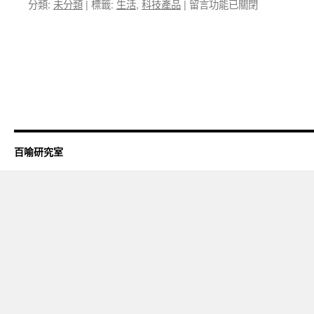
在
分類:
未分類
|
標籤:
生活
,
科技產品
|
留言功能已關閉
〈色
情
的
界
線〉
中
百喻研究室