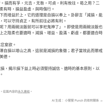
行。損而有孚，元吉，无咎，可貞，利有攸往。曷之用？二
柔有時，損益盈虛，與時偕行。
下而增益於上，它的道理是自損以奉上。卦辭言「減損，能
，可以守持貞正，有所前往必將有利。
呢？用兩碗淡飯就可以享祀鬼神了」。即使是用兩碗淡飯也
上之陰柔也要適時。減損、增益、盈滿、虧虛，都要適合時
懲忿窒欲。
澤自損以增山之高，這就是減損的象徵；君子當效此而懲戒
美德。
減損，揭示損下益上時必須堅持誠信、適時的基本原則，以
。
。這篇內容的
永久連結
。
AI 生成： 小猩猩 Punch 的依附關係
→