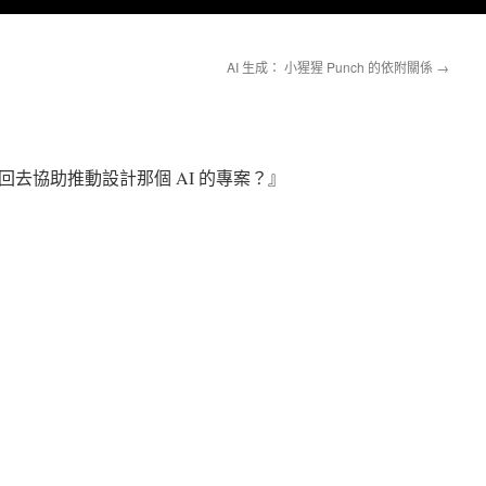
AI 生成： 小猩猩 Punch 的依附關係
→
去協助推動設計那個 AI 的專案？』