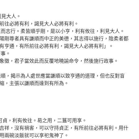
利見大人。
前往必將有利，謁見大人必將有利。
正而志行。柔皆順乎剛，是以小亨，利有攸往，利見大人。
陽剛尊者具有謙順而中正的美德，其志得以施行，陰柔者都
有亨通，有所前往必將有利，謁見大人必將有利」。
行事。
象徵，君子當效此而反覆地曉諭命令，然後施行政事。
謙順，揭示為人處世應當謙順以致亨通的道理，但也反對盲
縮，主張以謙順而達到有所為。
咎可貞，利有攸往。曷之用，二簋可用享。
吉祥，沒有禍害，可以守持貞正，有所前往必將有利。用什
用兩碗淡飯就可以享祀鬼神了。