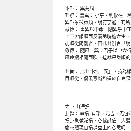
本卦： 巽為風
卦辭： ䷸巽： 小亨，利攸往，
巽卦象徵謙順，稍有亨通，有所
彖傳： 重巽以申命，剛巽乎中
上下皆謙順而反覆地曉諭命令，
能順從陽剛者，因此卦辭言「稍
象傳： 隨風，巽；君子以申命
風連續相隨而吹，這就是謙順的
卦旨： 此卦卦名「巽」，義為
目順從，優柔寡斷和過於自卑畏
——————————————
之卦 山澤損
卦辭： ䷨損: 有孚，元吉，无
損卦象徵減損，心懷誠信，大獲
麼來體現自損以益上的心意呢？