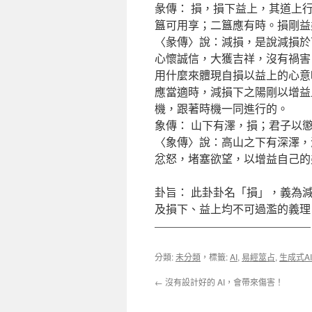
彖傳： 損，損下益上，其道上
簋可用享；二簋應有時。損剛益
〈彖傳〉說：減損，是說減損於
心懷誠信，大獲吉祥，沒有禍害
用什麼來體現自損以益上的心意
應當適時，減損下之陽剛以增益
機，跟著時機一同進行的。
象傳： 山下有澤，損；君子以
〈象傳〉說：高山之下有深澤，
忿怒，堵塞欲望，以增益自己的
卦旨： 此卦卦名「損」，義為
及損下、益上均不可過濫的義理
——————————————
分類:
未分類
，標籤:
AI
,
易經筮占
,
生成式AI
←
沒有設計好的 AI，會帶來傷害！