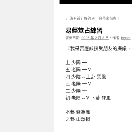
至
←
沒有設計好的 AI，會帶來傷害！
主
易經筮占練習
要
發佈日期:
2026 年 2 月 3 日
，
作者:
hoper
內
『我是否應該接受朋友的提議，回
容
上 少陽 ━
五 老陽 ━ V
四 少陰 ‐‐ 上卦 巽風
三 老陽 ━ V
二 少陽 ━
初 老陰 ‐‐ V 下卦 巽風
本卦 巽為風
之卦 山澤損
——————————————