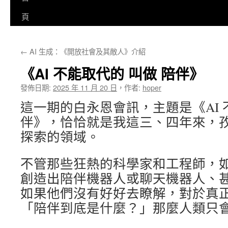
至
頁
主
←
AI 生成：《開放社會及其敵人》介紹
要
《AI 不能取代的 叫做 陪伴》
內
發佈日期:
2025 年 11 月 20 日
，
作者:
hoper
容
這一期的白永恩會訊，主題是《AI 
伴》，恰恰就是我這三、四年來，
探索的領域。
不管那些狂熱的科學家和工程師，如
創造出陪伴機器人或聊天機器人、甚至 
如果他們沒有好好去瞭解，對於真
「陪伴到底是什麼？」那麼人類只