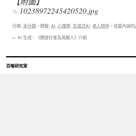
【附圖】
10238972245420520.jpg
分類:
未分類
，標籤:
AI
,
心理學
,
生成式AI
,
老人陪伴
。這篇內容的
←
AI 生成：《開放社會及其敵人》介紹
百喻研究室