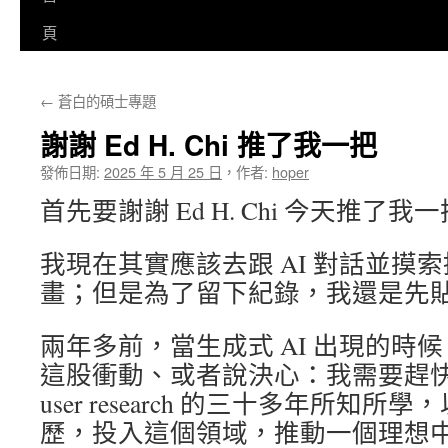
至
頁
主
←
蒼白的碩士專題
要
謝謝 Ed H. Chi 推了我一把
內
發佈日期:
2025 年 5 月 25 日
，
作者:
hoper
容
首先要謝謝 Ed H. Chi 今天推了我
我現在其實應該去跟 AI 對話並摸
畫；但是為了留下紀錄，我還是先
兩年多前，當生成式 AI 出現的時
這股衝動、或者說決心：我需要趕
user research 的三十多年所知
歷，投入這個領域，推動一個理想