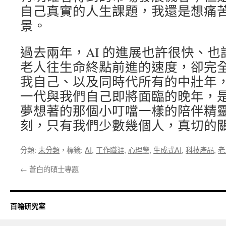
自己真實的人生課題，我還是想痛
景。
過去兩年，AI 的進展也許很快、
老人往生命終點前進的速度，卻完
我自己、以及同時代所有的中壯年
一代與我們自己即將面臨的晚年，
夢想著的那個小叮噹一樣的陪伴精靈
刻，只有我們少數幾個人，真切的
分類:
未分類
，標籤:
AI
,
工作職涯
,
心理學
,
生成式AI
,
科技產品
,
老
←
蒼白的碩士專題
百喻研究室