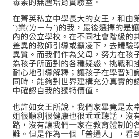
毒素的無塵培育實驗室。
在菁英私立中學長大的女王，和由第
ˊ)業(ㄌーㄣˋ)的我，最後選擇的
內的公立學校。在不同社會階級的
差異的教師引導或霸凌下，去體驗
異質。而我們作為父母，努力在孩
為孩子所面對的各種疑惑、挑戰和
耐心地引導解釋；讓孩子在學習知
同時，能夠對世界建構充分真實的
中確認自我的獨特價值。
也許如女王所說，我們家畢竟是太
姐很順利很健康也很乖乖聽話，沒
路，沒有讓我們一家在教育體制的
難。但是作為一個「普通人」，看