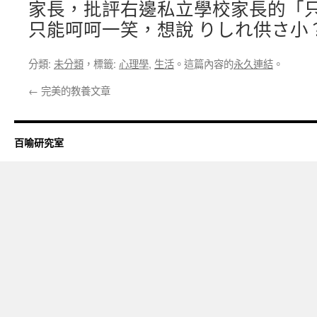
家長，批評右邊私立學校家長的「
只能呵呵一笑，想說 りしれ供さ小
分類:
未分類
，標籤:
心理學
,
生活
。這篇內容的
永久連結
。
←
完美的教養文章
百喻研究室