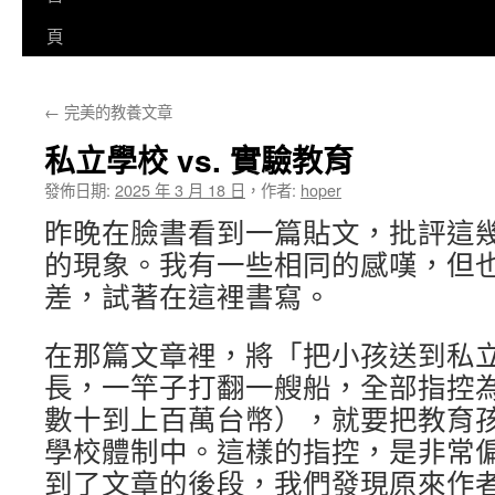
至
頁
主
←
完美的教養文章
要
私立學校 vs. 實驗教育
內
發佈日期:
2025 年 3 月 18 日
，
作者:
hoper
容
昨晚在臉書看到一篇貼文，批評這
的現象。我有一些相同的感嘆，但
差，試著在這裡書寫。
在那篇文章裡，將「把小孩送到私
長，一竿子打翻一艘船，全部指控
數十到上百萬台幣），就要把教育
學校體制中。這樣的指控，是非常
到了文章的後段，我們發現原來作