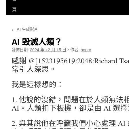
至
頁
主
←
AI 生成影片
要
AI 毀滅人類？
內
發佈日期:
2024 年 12 月 15 日
，
作者:
hoper
容
感謝 @[1523195619:2048:Richar
常引人深思。
我是這樣想的：
1. 他說的沒錯，問題在於人類無法
AI。人類扣下板機，卻是由 AI 選
2. 與其說他在呼籲我們小心處理 A