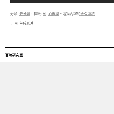
分類:
未分類
，標籤:
AI
,
心理學
。這篇內容的
永久連結
。
←
AI 生成影片
百喻研究室