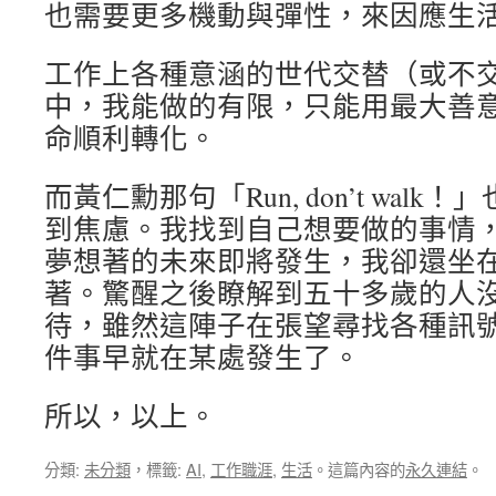
也需要更多機動與彈性，來因應生
工作上各種意涵的世代交替（或不
中，我能做的有限，只能用最大善
命順利轉化。
而黃仁勳那句「Run, don’t wal
到焦慮。我找到自己想要做的事情
夢想著的未來即將發生，我卻還坐
著。驚醒之後瞭解到五十多歲的人
待，雖然這陣子在張望尋找各種訊
件事早就在某處發生了。
所以，以上。
分類:
未分類
，標籤:
AI
,
工作職涯
,
生活
。這篇內容的
永久連結
。