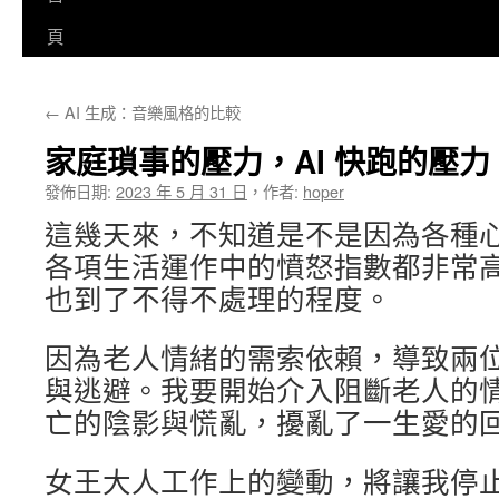
至
頁
主
←
AI 生成：音樂風格的比較
要
家庭瑣事的壓力，AI 快跑的壓力
內
發佈日期:
2023 年 5 月 31 日
，
作者:
hoper
容
這幾天來，不知道是不是因為各種
各項生活運作中的憤怒指數都非常
也到了不得不處理的程度。
因為老人情緒的需索依賴，導致兩
與逃避。我要開始介入阻斷老人的
亡的陰影與慌亂，擾亂了一生愛的
女王大人工作上的變動，將讓我停