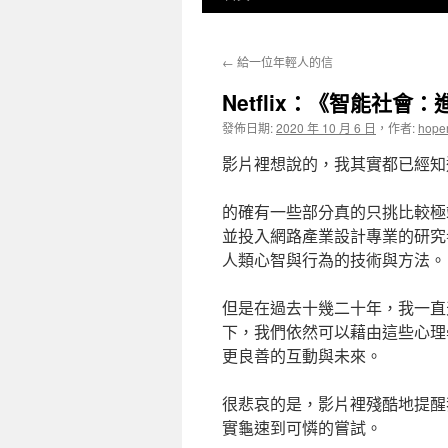
至
←
給一位年輕人的信
主
Netflix：《智能社會
要
發佈日期:
2020 年 10 月 6 日
，
作者:
hope
內
影片裡想說的，我其實都已經知道。Nothi
容
的確有一些部分真的只挑比較極
並投入網路產業設計專業的研究
人類心智與行為的技術與方法。
但是在過去十幾二十年，我一直
下，我們依然可以藉由這些心理
更良善的互動與未來。
很悲哀的是，影片裡殘酷地提醒
實龜速到可憐的嘗試。