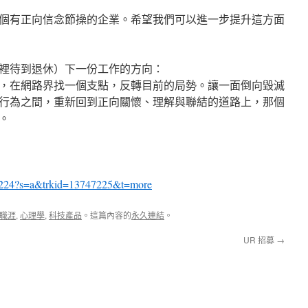
個有正向信念節操的企業。希望我們可以進一步提升這方面
裡待到退休）下一份工作的方向：
，在網路界找一個支點，反轉目前的局勢。讓一面倒向毀滅
行為之間，重新回到正向關懷、理解與聯結的道路上，那個
。
254224?s=a&trkid=13747225&t=more
職涯
,
心理學
,
科技產品
。這篇內容的
永久連結
。
UR 招募
→