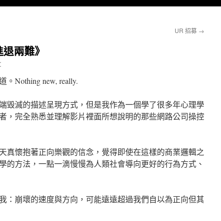
UR 招募
→
：進退兩難》
r
ng new, really.
端毀滅的描述呈現方式，但是我作為一個學了很多年心理學
者，完全熟悉並理解影片裡面所想說明的那些網路公司操控
天真懷抱著正向樂觀的信念，覺得即使在這樣的商業邏輯之
學的方法，一點一滴慢慢為人類社會導向更好的行為方式、
我：崩壞的速度與方向，可能遠遠超過我們自以為正向但其