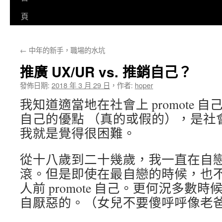
至
頁
主
←
中年的新手，職場的水坑
要
推廣 UX/UR vs. 推銷自己？
內
發佈日期:
2018 年 3 月 29 日
，
作者:
hoper
容
我知道適當地在社會上 promote 
自己的優點 （真的或假的），是社
我就是覺得很困難。
從十八歲到二十幾歲，我一直在自
滾。但是即使在最自戀的時候，也
人前 promote 自己。更何況多數
自厭惡的。（女兒不要傻呼呼像老