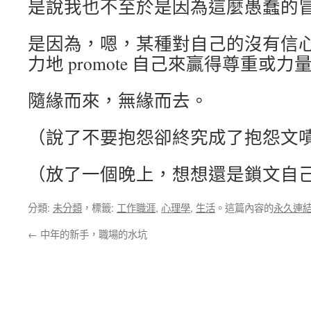
是說我也不至於是因為這麼愚蠢的
是因為，嗯，某種對自己的沒有信
力地 promote 自己來贏得尊重或力
隨緣而來，無緣而去。
（說了不要抱怨卻終究成了抱怨文
（放了一個晚上，想想還是鎖文自
分類:
未分類
，標籤:
工作職涯
,
心理學
,
生活
。這篇內容的
永久連
←
中年的新手，職場的水坑