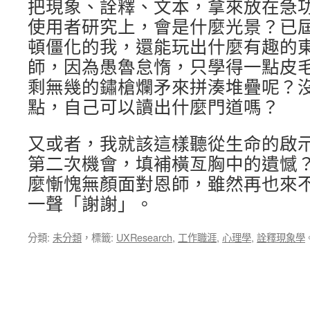
把現象、詮釋、文本，拿來放在急
使用者研究上，會是什麼光景？已
頓僵化的我，還能玩出什麼有趣的
師，因為愚魯怠惰，只學得一點皮
剩無幾的鏽槍爛矛來拼湊堆疊呢？
點，自己可以讀出什麼門道嗎？
又或者，我就該這樣聽從生命的啟
第二次機會，填補橫亙胸中的遺憾
麼慚愧無顏面對恩師，雖然再也來
一聲「謝謝」。
分類:
未分類
，標籤:
UXResearch
,
工作職涯
,
心理學
,
詮釋現象學