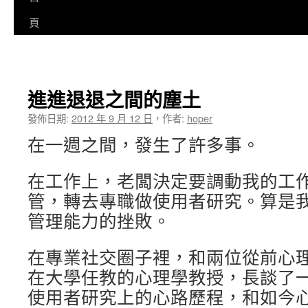
至
頁
主
要
進進退退之間的塵土
內
發佈日期:
2012 年 9 月 12 日
，
作者:
hoper
容
在一週之間，發生了許多事。
在工作上，老闆決定要調動我的工
管，轉去專職做使用者研究。算是
管理能力的挫敗。
在專業社交圈子裡，和兩位從前心
在大學任教的心理學教授，長談了
使用者研究上的心路歷程，和如今