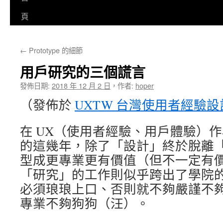
至
頁
主
←
Prototype 的細節
要
用戶研究的三個謊言
內
發佈日期:
2018 年 12 月 2 日
，
作者:
hoper
容
（發佈於
UXTW 台灣使用者經驗
在 UX（使用者經驗、用戶體驗）
的這幾年，除了「設計」終於脫離
型成更專業更有價值（但不一定有
「研究」的工作則似乎跨出了學院
必須琅琅上口、否則就不夠嚴謹不
專業不夠狗狗（汪）。